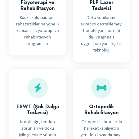
Fizyoterapi ve
PLP Lazer
Rehabilitasyon
Tedavisi
Kas-iskelet sistemi
Doku yenilenme
rahatsızlıklarına yönelik
sürecini desteklemeyi
kapsamlı fizyoterapi ve
hedefleyen; cerrahi
rehabilitasyon
dışı ve iğnesiz
programları.
uygulanan yenilikçi bir
teknoloji.
ESWT (Şok Dalga
Ortopedik
Tedavisi)
Rehabilitasyon
Kronik ağrı, tendon
Ortopedik sorunlarda
sorunları ve doku
hareket kabiliyetini
iyileşmesine yönelik
yeniden kazandırmaya