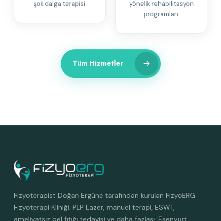
şok dalga terapisi.
yönelik rehabilitasyon
programları.
→
Tüm Hizmetler
Fizyoterapist Doğan Ergüne tarafından kurulan FizyoERG
Fizyoterapi Kliniği. PLP Lazer, manuel terapi, ESWT,
ameliyatsız bel fıtığı tedavisi ve daha fazlası. Esenyurt,