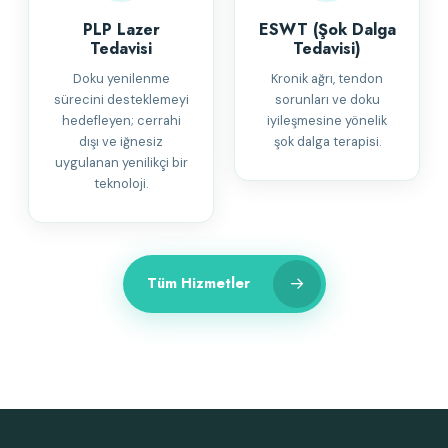
PLP Lazer
ESWT (Şok Dalga
Tedavisi
Tedavisi)
Doku yenilenme
Kronik ağrı, tendon
sürecini desteklemeyi
sorunları ve doku
hedefleyen; cerrahi
iyileşmesine yönelik
dışı ve iğnesiz
şok dalga terapisi.
uygulanan yenilikçi bir
teknoloji.
→
Tüm Hizmetler