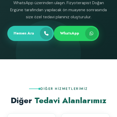
WhatsApp üzerinden ulaşın. Fizyoterapist Doğan
Ergüne tarafından yapılacak ön muayene sonrasında
size özel tedavi planınız oluşturulur.
Hemen Ara
WhatsApp
DIĞER HIZMETLERIMIZ
Diğer
Tedavi Alanlarımız