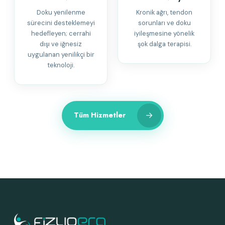
Doku yenilenme
Kronik ağrı, tendon
sürecini desteklemeyi
sorunları ve doku
hedefleyen; cerrahi
iyileşmesine yönelik
dışı ve iğnesiz
şok dalga terapisi.
uygulanan yenilikçi bir
teknoloji.
→
Tüm Hizmetler